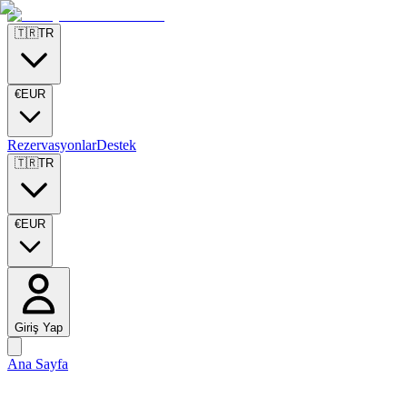
🇹🇷
TR
€
EUR
Rezervasyonlar
Destek
🇹🇷
TR
€
EUR
Giriş Yap
Ana Sayfa