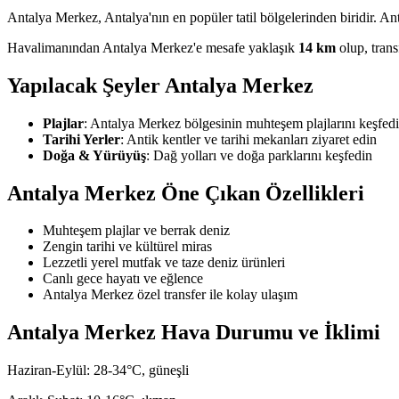
Antalya Merkez, Antalya'nın en popüler tatil bölgelerinden biridir. A
Havalimanından Antalya Merkez'e mesafe yaklaşık
14 km
olup, trans
Yapılacak Şeyler
Antalya Merkez
Plajlar
:
Antalya Merkez bölgesinin muhteşem plajlarını keşfed
Tarihi Yerler
:
Antik kentler ve tarihi mekanları ziyaret edin
Doğa & Yürüyüş
:
Dağ yolları ve doğa parklarını keşfedin
Antalya Merkez
Öne Çıkan Özellikleri
Muhteşem plajlar ve berrak deniz
Zengin tarihi ve kültürel miras
Lezzetli yerel mutfak ve taze deniz ürünleri
Canlı gece hayatı ve eğlence
Antalya Merkez özel transfer ile kolay ulaşım
Antalya Merkez
Hava Durumu ve İklimi
Haziran-Eylül: 28-34°C, güneşli