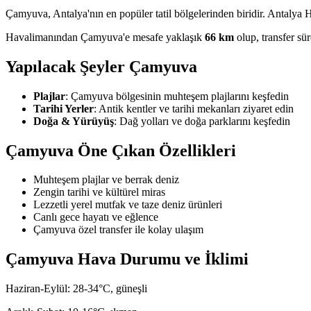
Çamyuva, Antalya'nın en popüler tatil bölgelerinden biridir. Antalya 
Havalimanından Çamyuva'e mesafe yaklaşık
66 km
olup, transfer sü
Yapılacak Şeyler
Çamyuva
Plajlar
:
Çamyuva bölgesinin muhteşem plajlarını keşfedin
Tarihi Yerler
:
Antik kentler ve tarihi mekanları ziyaret edin
Doğa & Yürüyüş
:
Dağ yolları ve doğa parklarını keşfedin
Çamyuva
Öne Çıkan Özellikleri
Muhteşem plajlar ve berrak deniz
Zengin tarihi ve kültürel miras
Lezzetli yerel mutfak ve taze deniz ürünleri
Canlı gece hayatı ve eğlence
Çamyuva özel transfer ile kolay ulaşım
Çamyuva
Hava Durumu ve İklimi
Haziran-Eylül: 28-34°C, güneşli