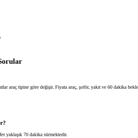
n
Sorular
r araç tipine göre değişir. Fiyata araç, şoför, yakıt ve 60 dakika beklem
er?
er yaklaşık 70 dakika sürmektedir.