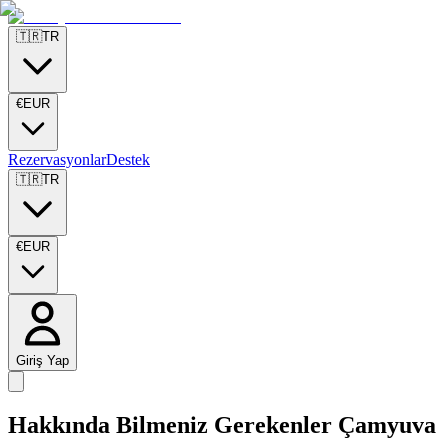
🇹🇷
TR
€
EUR
Rezervasyonlar
Destek
🇹🇷
TR
€
EUR
Giriş Yap
Hakkında Bilmeniz Gerekenler
Çamyuva