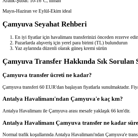
Aralık-Şubat: 10-16°C, ılıman
Mayıs-Haziran ve Eylül-Ekim ideal
Çamyuva
Seyahat Rehberi
En iyi fiyatlar için havalimanı transferinizi önceden rezerve edi
Pazarlarda alışveriş için yerel para birimi (TL) bulundurun
Yaz aylarında düzenli olarak güneş kremi sürün
Çamyuva
Transfer Hakkında Sık Sorulan 
Çamyuva transfer ücreti ne kadar?
Çamyuva transferi 60 EUR'dan başlayan fiyatlarla sunulmaktadır. Fiyatla
Antalya Havalimanı'ndan Çamyuva'e kaç km?
Antalya Havalimanı ile Çamyuva arası mesafe yaklaşık 66 km'dir.
Antalya Havalimanı Çamyuva transfer ne kadar sür
Normal trafik koşullarında Antalya Havalimanı'ndan Çamyuva'e transf