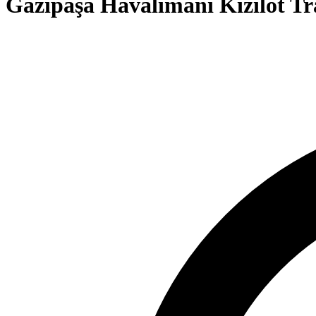
Gazipaşa Havalimanı Kızılot Tr