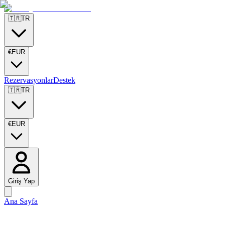
🇹🇷
TR
€
EUR
Rezervasyonlar
Destek
🇹🇷
TR
€
EUR
Giriş Yap
Ana Sayfa