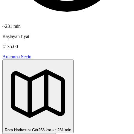
~
231
min
Başlayan fiyat
€135.00
Aracınızı Seçin
Rota Haritasını Gör
258
km • ~
231
min