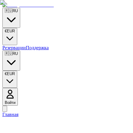
🇷🇺
RU
€
EUR
Резервации
Поддержка
🇷🇺
RU
€
EUR
Войти
Главная