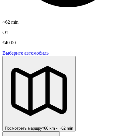
~
62
min
От
€40.00
Выберите автомобиль
Посмотреть маршрут
66
km • ~
62
min