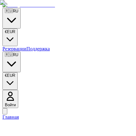
🇷🇺
RU
€
EUR
Резервации
Поддержка
🇷🇺
RU
€
EUR
Войти
Главная