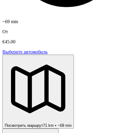
~
69
min
От
€45.00
Выберите автомобиль
Посмотреть маршрут
71
km • ~
69
min