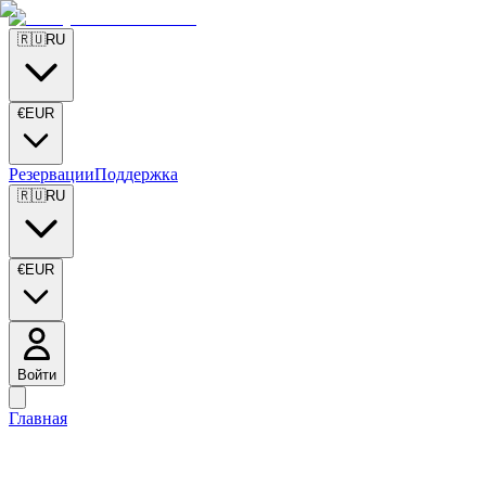
🇷🇺
RU
€
EUR
Резервации
Поддержка
🇷🇺
RU
€
EUR
Войти
Главная