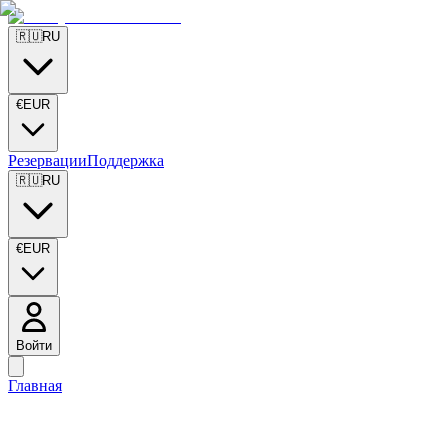
🇷🇺
RU
€
EUR
Резервации
Поддержка
🇷🇺
RU
€
EUR
Войти
Главная