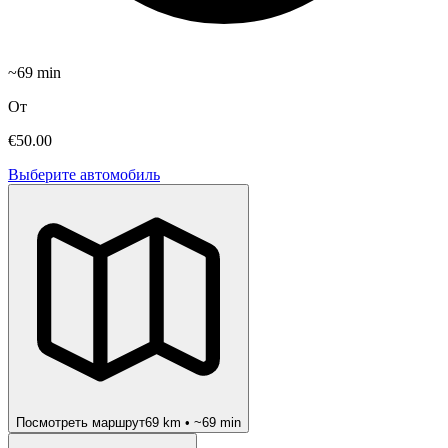
~
69
min
От
€50.00
Выберите автомобиль
Посмотреть маршрут
69
km • ~
69
min