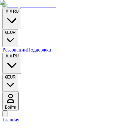
🇷🇺
RU
€
EUR
Резервации
Поддержка
🇷🇺
RU
€
EUR
Войти
Главная