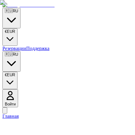
🇷🇺
RU
€
EUR
Резервации
Поддержка
🇷🇺
RU
€
EUR
Войти
Главная