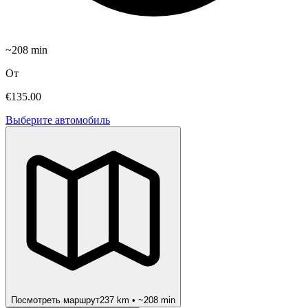
~
208
min
От
€135.00
Выберите автомобиль
Посмотреть маршрут
237
km • ~
208
min