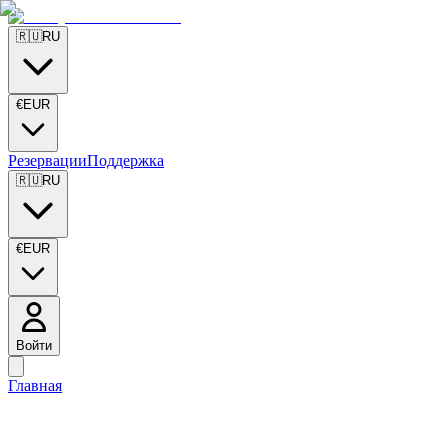
🇷🇺
RU
€
EUR
Резервации
Поддержка
🇷🇺
RU
€
EUR
Войти
Главная