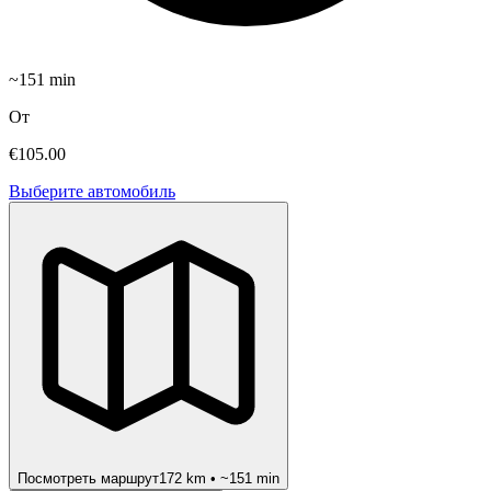
~
151
min
От
€105.00
Выберите автомобиль
Посмотреть маршрут
172
km • ~
151
min