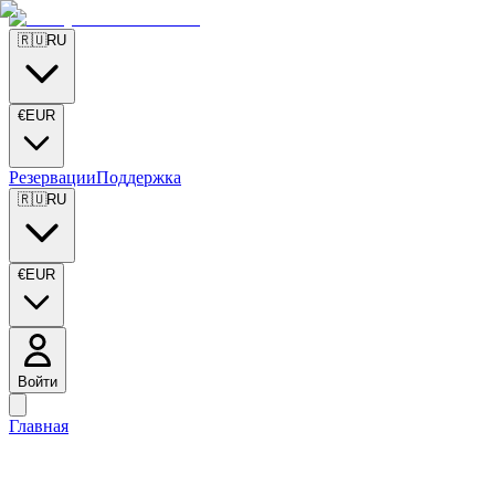
🇷🇺
RU
€
EUR
Резервации
Поддержка
🇷🇺
RU
€
EUR
Войти
Главная