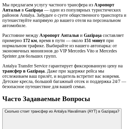
Мы предлагаем услугу частного трансфера из
Аэропорт
Анталья
в
Gazipaşa
— один из популярных туристических
районов Antalya. Забудьте о суете общественного транспорта и
путешествуйте напрямую до вашего отеля на персональном
автомобиле.
Расстояние между
Аэропорт Анталья
и
Gazipaşa
составляет
примерно
172 км
, время в пути — около
151 минут
при
нормальном трафике. Выбирайте из нашего автопарка: от
экономичных минивэнов до VIP Mercedes Vito и Mercedes
Sprinter для больших групп.
Antalya Transfer Service гарантирует фиксированную цену на
трансфер в Gazipaşa
. Даже при задержке рейса мы
отслеживаем ваш прилёт, и водитель встретит вас вовремя.
Детские кресла, большой багажный отсек и поддержка 24/7 —
безопасное путешествие для вашей семьи.
Часто Задаваемые Вопросы
Сколько стоит трансфер из Antalya Havalimanı (AYT) в Gazipaşa?