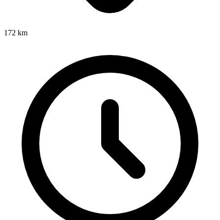
172
km