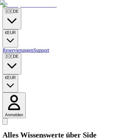
🇩🇪
DE
€
EUR
Reservierungen
Support
🇩🇪
DE
€
EUR
Anmelden
Alles Wissenswerte über
Side