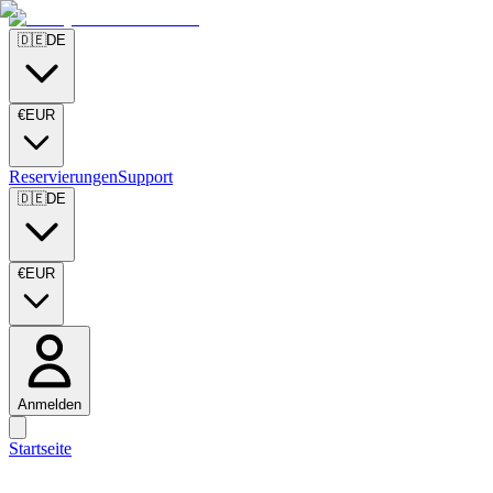
🇩🇪
DE
€
EUR
Reservierungen
Support
🇩🇪
DE
€
EUR
Anmelden
Startseite