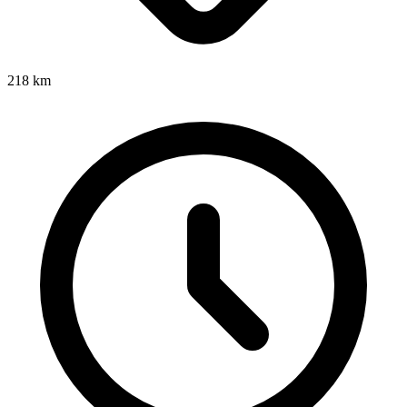
218
km