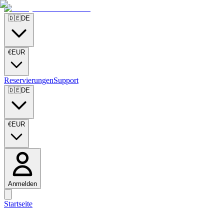
🇩🇪
DE
€
EUR
Reservierungen
Support
🇩🇪
DE
€
EUR
Anmelden
Startseite