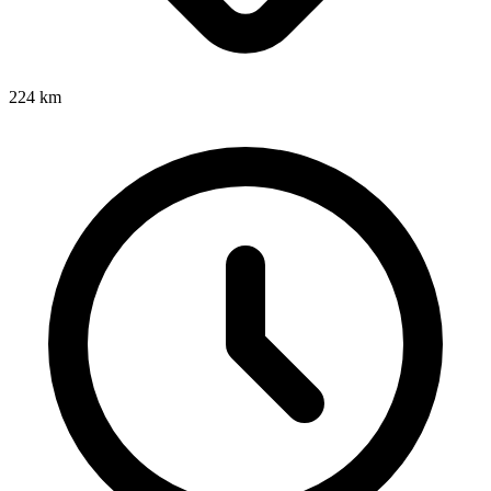
224
km