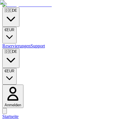
🇩🇪
DE
€
EUR
Reservierungen
Support
🇩🇪
DE
€
EUR
Anmelden
Startseite