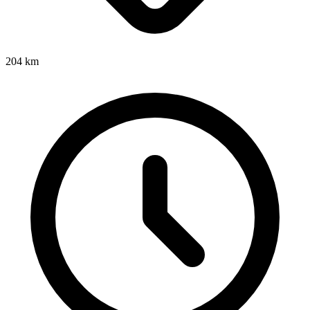
204
km