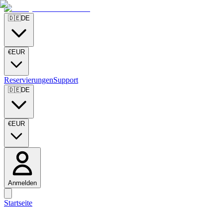
🇩🇪
DE
€
EUR
Reservierungen
Support
🇩🇪
DE
€
EUR
Anmelden
Startseite