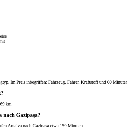
eise
mit
typ. Im Preis inbegriffen: Fahrzeug, Fahrer, Kraftstoff und 60 Minute
t?
169 km.
ya nach Gazipaşa?
afen Antalya nach Gazipaşa etwa 159 Minuten.