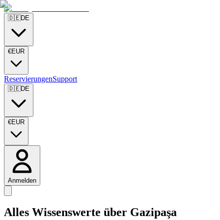
🇩🇪
DE
€
EUR
Reservierungen
Support
🇩🇪
DE
€
EUR
Anmelden
Alles Wissenswerte über
Gazipaşa