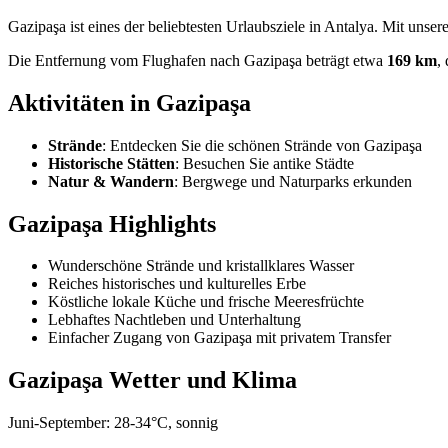
Gazipaşa ist eines der beliebtesten Urlaubsziele in Antalya. Mit uns
Die Entfernung vom Flughafen nach Gazipaşa beträgt etwa
169 km
,
Aktivitäten in
Gazipaşa
Strände
:
Entdecken Sie die schönen Strände von Gazipaşa
Historische Stätten
:
Besuchen Sie antike Städte
Natur & Wandern
:
Bergwege und Naturparks erkunden
Gazipaşa
Highlights
Wunderschöne Strände und kristallklares Wasser
Reiches historisches und kulturelles Erbe
Köstliche lokale Küche und frische Meeresfrüchte
Lebhaftes Nachtleben und Unterhaltung
Einfacher Zugang von Gazipaşa mit privatem Transfer
Gazipaşa
Wetter und Klima
Juni-September: 28-34°C, sonnig