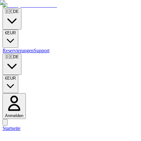
🇩🇪
DE
€
EUR
Reservierungen
Support
🇩🇪
DE
€
EUR
Anmelden
Startseite