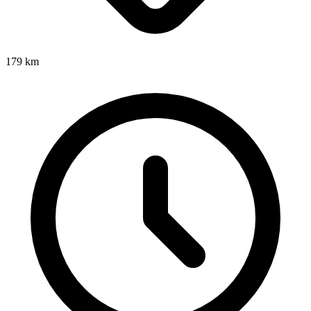
179
km