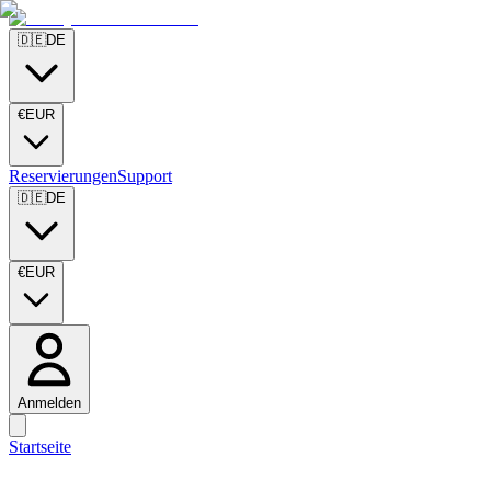
🇩🇪
DE
€
EUR
Reservierungen
Support
🇩🇪
DE
€
EUR
Anmelden
Startseite