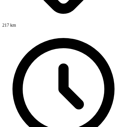
217
km