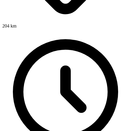
204
km