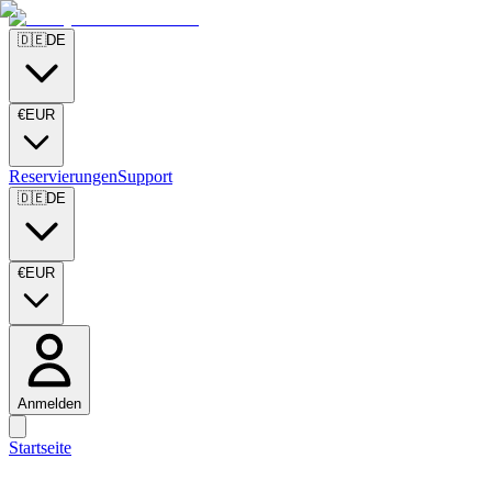
🇩🇪
DE
€
EUR
Reservierungen
Support
🇩🇪
DE
€
EUR
Anmelden
Startseite