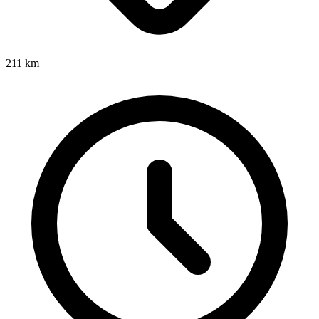
211
km