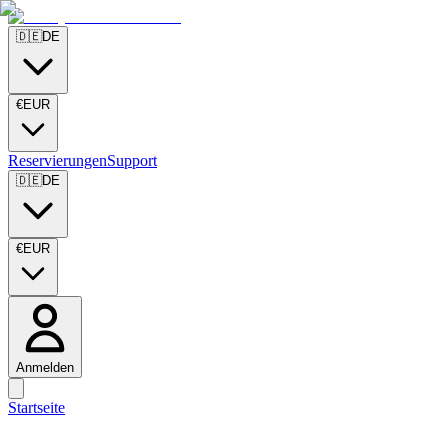
🇩🇪
DE
€
EUR
Reservierungen
Support
🇩🇪
DE
€
EUR
Anmelden
Startseite