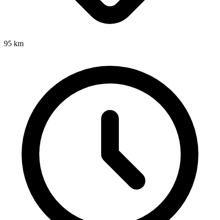
95
km