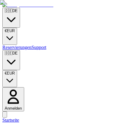
🇩🇪
DE
€
EUR
Reservierungen
Support
🇩🇪
DE
€
EUR
Anmelden
Startseite